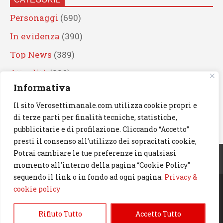
Personaggi
(690)
In evidenza
(390)
Top News
(389)
Attualità
(336)
Informativa
Eventi
(330)
Il sito Verosettimanale.com utilizza cookie propri e
Artisti
(241)
di terze parti per finalità tecniche, statistiche,
News
(238)
pubblicitarie e di profilazione. Cliccando “Accetto”
presti il consenso all'utilizzo dei sopracitati cookie,
Cerca
Potrai cambiare le tue preferenze in qualsiasi
momento all'interno della pagina “Cookie Policy”
seguendo il link o in fondo ad ogni pagina.
Privacy &
cookie policy
© 2023 Verosettimanale.com. All rights reserved.
Rifiuto Tutto
Accetto Tutto