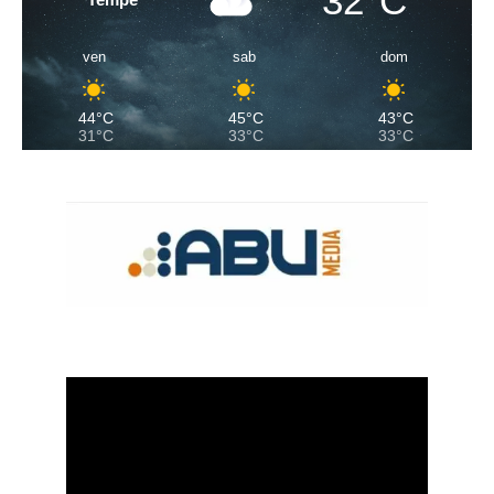
32°C
ven
sab
dom
44°C
45°C
43°C
31°C
33°C
33°C