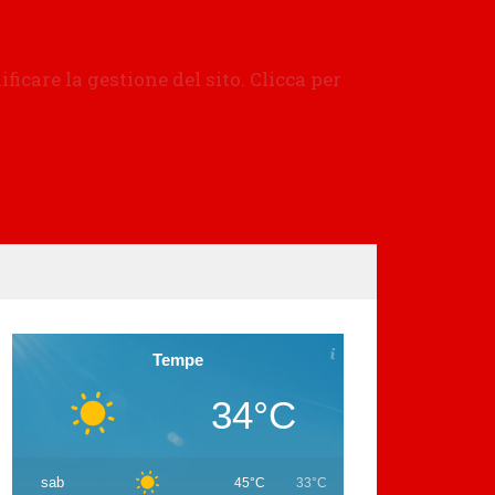
Tempe
34°C
sab
45°C
33°C