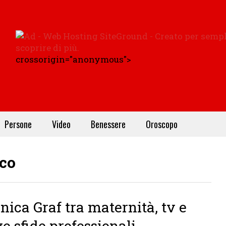
crossorigin="anonymous">
Persone
Video
Benessere
Oroscopo
ico
nica Graf tra maternità, tv e
e sfide professionali