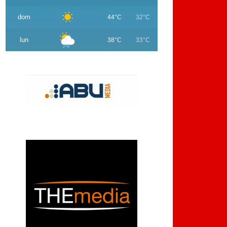
dom
44°C
32°C
lun
38°C
33°C