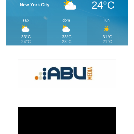
24°C
New York City
sab
dom
lun
33°C
33°C
31°C
24°C
23°C
21°C