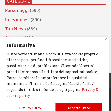
CATEGORIE
Personaggi
(690)
In evidenza
(390)
Top News
(389)
Attualità
(336)
Informativa
Eventi
(330)
Il sito Verosettimanale.com utilizza cookie propri e
Artisti
(241)
di terze parti per finalità tecniche, statistiche,
News
(239)
pubblicitarie e di profilazione. Cliccando “Accetto”
presti il consenso all'utilizzo dei sopracitati cookie,
Cerca
Potrai cambiare le tue preferenze in qualsiasi
momento all'interno della pagina “Cookie Policy”
seguendo il link o in fondo ad ogni pagina.
Privacy &
cookie policy
© 2023 Verosettimanale.com. All rights reserved.
Rifiuto Tutto
Accetto Tutto