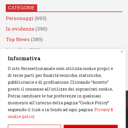
CATEGORIE
Personaggi
(693)
In evidenza
(390)
Top News
(389)
Attualità
(336)
Informativa
Eventi
(330)
Il sito Verosettimanale.com utilizza cookie propri e
Artisti
(241)
di terze parti per finalità tecniche, statistiche,
News
(239)
pubblicitarie e di profilazione. Cliccando “Accetto”
presti il consenso all'utilizzo dei sopracitati cookie,
Cerca
Potrai cambiare le tue preferenze in qualsiasi
momento all'interno della pagina “Cookie Policy”
seguendo il link o in fondo ad ogni pagina.
Privacy &
cookie policy
© 2023 Verosettimanale.com. All rights reserved.