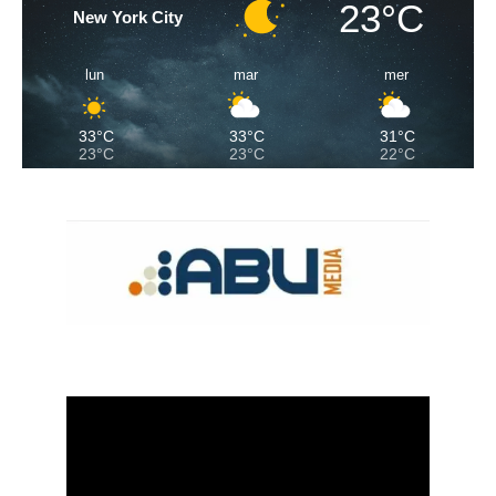
23°C
New York City
lun
mar
mer
33°C
33°C
31°C
23°C
23°C
22°C