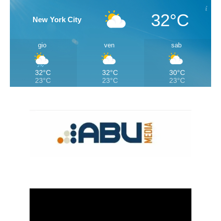
32°C
New York City
gio
ven
sab
32°C
32°C
30°C
23°C
23°C
23°C