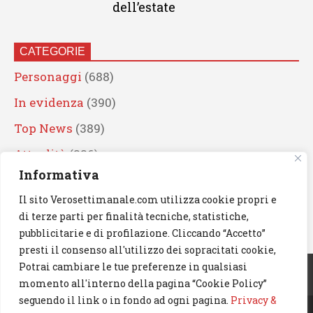
dell’estate
CATEGORIE
Personaggi
(688)
In evidenza
(390)
Top News
(389)
Attualità
(336)
Informativa
Eventi
(330)
Il sito Verosettimanale.com utilizza cookie propri e
Artisti
(241)
di terze parti per finalità tecniche, statistiche,
News
(238)
pubblicitarie e di profilazione. Cliccando “Accetto”
presti il consenso all'utilizzo dei sopracitati cookie,
Cerca
Potrai cambiare le tue preferenze in qualsiasi
momento all'interno della pagina “Cookie Policy”
seguendo il link o in fondo ad ogni pagina.
Privacy &