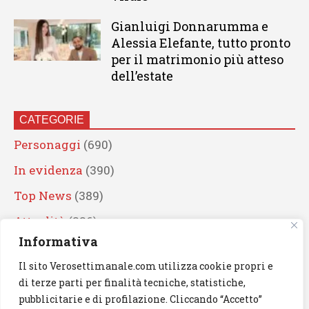
Gianluigi Donnarumma e
Alessia Elefante, tutto pronto
per il matrimonio più atteso
dell’estate
CATEGORIE
Personaggi
(690)
In evidenza
(390)
Top News
(389)
Attualità
(336)
Informativa
Eventi
(330)
Il sito Verosettimanale.com utilizza cookie propri e
Artisti
(241)
di terze parti per finalità tecniche, statistiche,
News
(239)
pubblicitarie e di profilazione. Cliccando “Accetto”