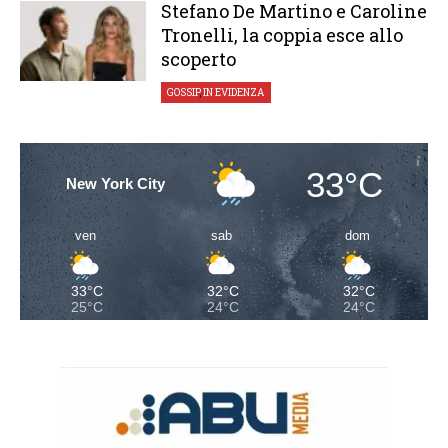
Stefano De Martino e Caroline
Tronelli, la coppia esce allo
scoperto
GOSSIP
,
IN EVIDENZA
33°C
New York City
ven
sab
dom
33°C
32°C
32°C
25°C
24°C
24°C