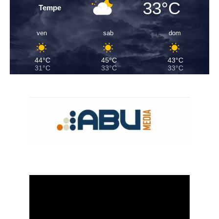
33°C
Tempe
ven
sab
dom
44°C
45°C
43°C
31°C
33°C
33°C