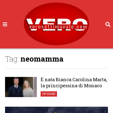
Tag:
neomamma
È nata Bianca Carolina Marta,
la principessina di Monaco
VIP
,
GOSSIP