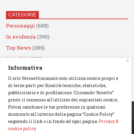
CATEGORIE
Personaggi
(688)
In evidenza
(390)
Top News
(389)
Attualità
(336)
Informativa
Eventi
(330)
Il sito Verosettimanale.com utilizza cookie propri e
Artisti
(241)
di terze parti per finalità tecniche, statistiche,
News
(238)
pubblicitarie e di profilazione. Cliccando “Accetto”
presti il consenso all'utilizzo dei sopracitati cookie,
Cerca
Potrai cambiare le tue preferenze in qualsiasi
momento all'interno della pagina “Cookie Policy”
seguendo il link o in fondo ad ogni pagina.
Privacy &
cookie policy
© 2023 Verosettimanale.com. All rights reserved.