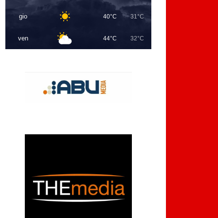
gio
40°C
31°C
ven
44°C
32°C