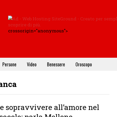
crossorigin="anonymous">
Persone
Video
Benessere
Oroscopo
anca
 sopravvivere all’amore nel
secolo: parla Mellone