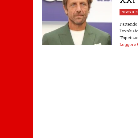
NEWS
,
BEN
Partendo 
l'evoluzi
"Ripetizi
Leggere