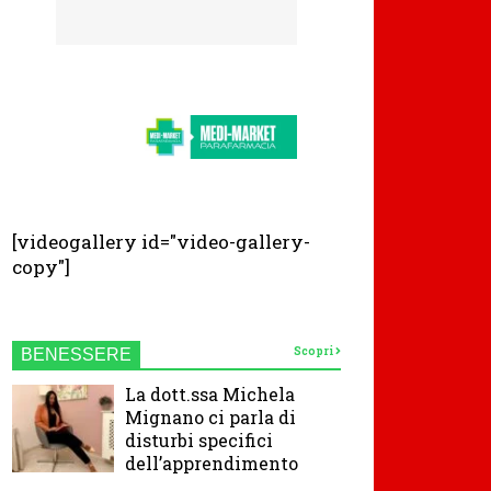
[videogallery id="video-gallery-
copy"]
Scopri
BENESSERE
La dott.ssa Michela
Mignano ci parla di
disturbi specifici
dell’apprendimento