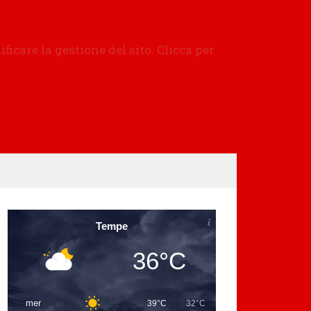
Tempe
36°C
mer
39°C
32°C