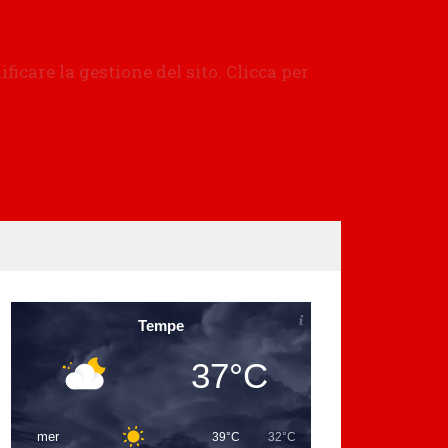
Tempe
37°C
mer
39°C
32°C