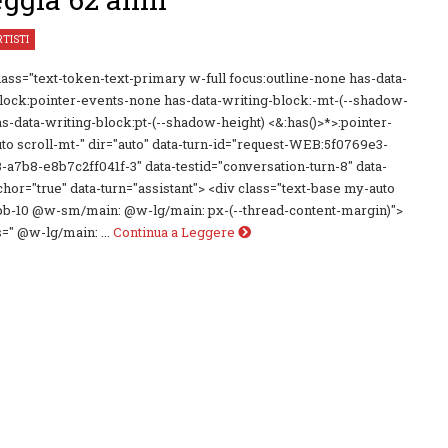
RTISTI
class="text-token-text-primary w-full focus:outline-none has-data-
lock:pointer-events-none has-data-writing-block:-mt-(--shadow-
as-data-writing-block:pt-(--shadow-height) <&:has()>*>:pointer-
to scroll-mt-" dir="auto" data-turn-id="request-WEB:5f0769e3-
-a7b8-e8b7c2ff041f-3" data-testid="conversation-turn-8" data-
chor="true" data-turn="assistant"> <div class="text-base my-auto
pb-10 @w-sm/main: @w-lg/main: px-(--thread-content-margin)">
s=" @w-lg/main: ...
Continua a Leggere