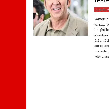
CINEMA
,
A
<article 
writing-b
height) h
events-au
9f7d-4613
scroll-an
mx-auto 
<div clas