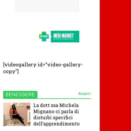
[videogallery id="video-gallery-
copy"]
Scopri
BENESSERE
La dott.ssa Michela
Mignano ci parla di
disturbi specifici
dell’apprendimento