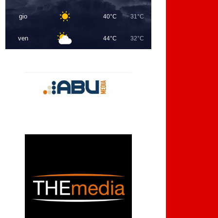
gio
40°C
31°C
ven
44°C
32°C