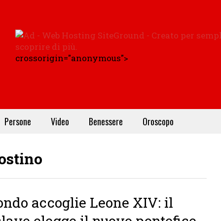
crossorigin="anonymous">
Persone
Video
Benessere
Oroscopo
ostino
ondo accoglie Leone XIV: il
lave elegge il nuovo pontefice