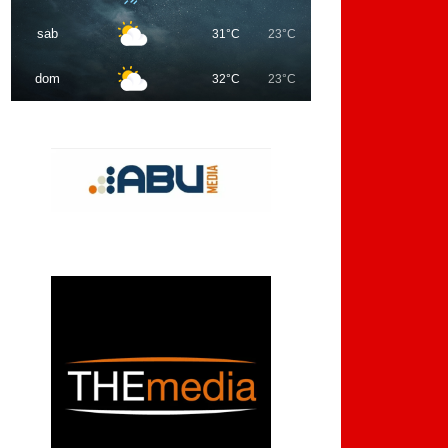
sab
31°C
23°C
dom
32°C
23°C