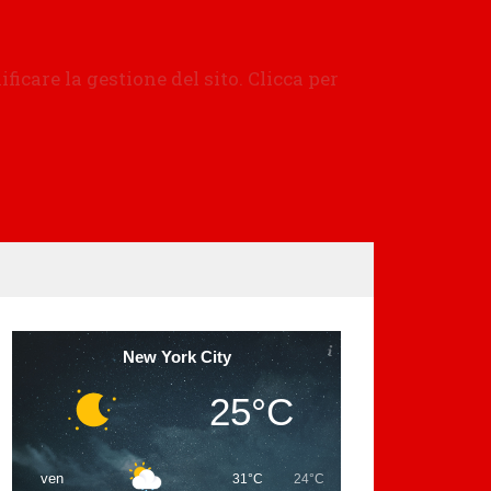
New York City
25°C
ven
31°C
24°C