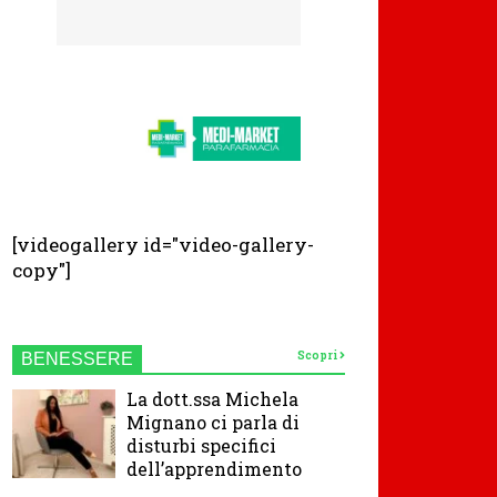
[videogallery id="video-gallery-
copy"]
Scopri
BENESSERE
La dott.ssa Michela
Mignano ci parla di
disturbi specifici
dell’apprendimento