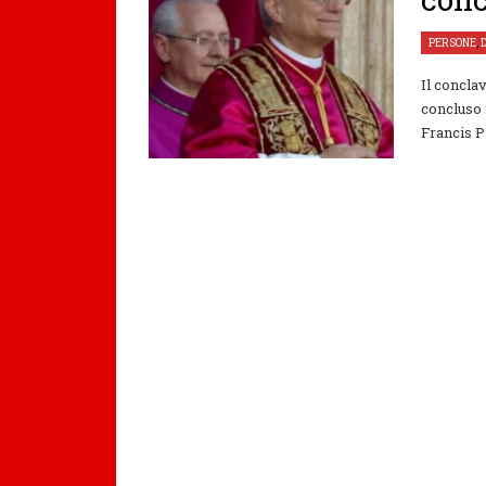
PERSONE
,
Il concla
concluso 
Francis Pr