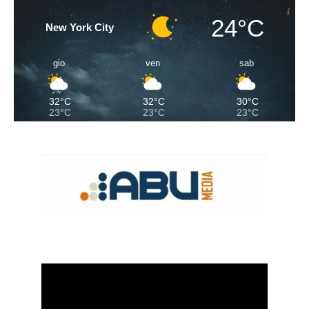
24°C
New York City
gio
ven
sab
32°C
32°C
30°C
23°C
23°C
23°C