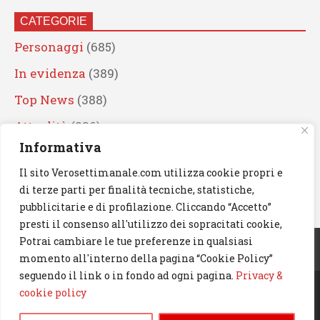
CATEGORIE
Personaggi
(685)
In evidenza
(389)
Top News
(388)
Attualità
(336)
Informativa
Eventi
(330)
Il sito Verosettimanale.com utilizza cookie propri e
Artisti
(241)
di terze parti per finalità tecniche, statistiche,
News
(238)
pubblicitarie e di profilazione. Cliccando “Accetto”
presti il consenso all'utilizzo dei sopracitati cookie,
Cerca
Potrai cambiare le tue preferenze in qualsiasi
momento all'interno della pagina “Cookie Policy”
seguendo il link o in fondo ad ogni pagina.
Privacy &
cookie policy
© 2023 Verosettimanale.com. All rights reserved.