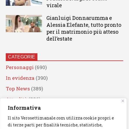
virale
Gianluigi Donnarumma e
Alessia Elefante, tutto pronto
per il matrimonio più atteso
dell’estate
CATEGORIE
Personaggi
(690)
In evidenza
(390)
Top News
(389)
Attualità
(336)
Informativa
Eventi
(330)
Il sito Verosettimanale.com utilizza cookie propri e
Artisti
(241)
di terze parti per finalità tecniche, statistiche,