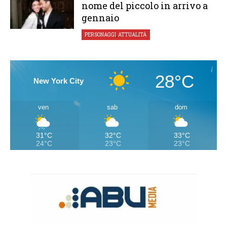
nome del piccolo in arrivo a
gennaio
PERSONAGGI
,
ATTUALITÀ
28°C
New York City
ven
sab
dom
31°C
32°C
33°C
24°C
23°C
23°C