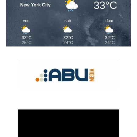
33°C
New York City
ven
sab
dom
33°C
32°C
32°C
25°C
24°C
24°C