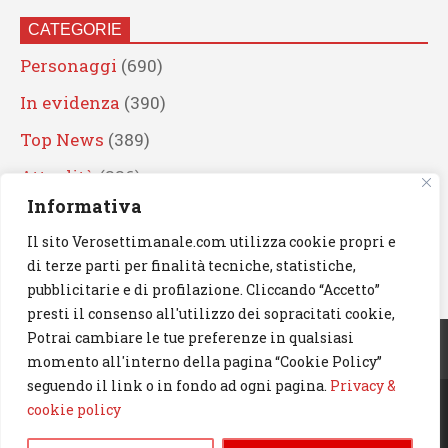
CATEGORIE
Personaggi
(690)
In evidenza
(390)
Top News
(389)
Attualità
(336)
Informativa
Eventi
(330)
Il sito Verosettimanale.com utilizza cookie propri e
Artisti
(241)
di terze parti per finalità tecniche, statistiche,
News
(239)
pubblicitarie e di profilazione. Cliccando “Accetto”
presti il consenso all'utilizzo dei sopracitati cookie,
Cerca
Potrai cambiare le tue preferenze in qualsiasi
momento all'interno della pagina “Cookie Policy”
seguendo il link o in fondo ad ogni pagina.
Privacy &
cookie policy
© 2023 Verosettimanale.com. All rights reserved.