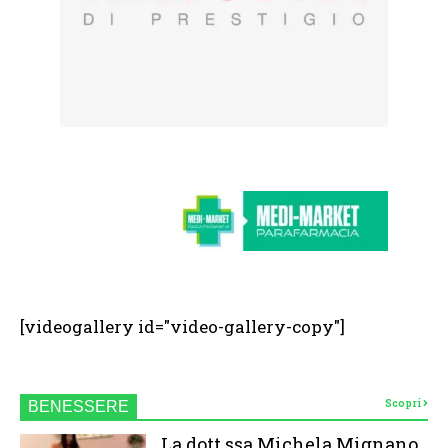
[videogallery id="video-gallery-copy"]
Scopri
BENESSERE
La dott.ssa Michela Mignano