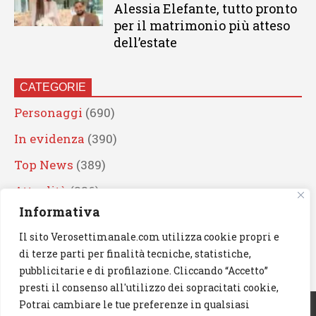
Alessia Elefante, tutto pronto
per il matrimonio più atteso
dell’estate
CATEGORIE
Personaggi
(690)
In evidenza
(390)
Top News
(389)
Attualità
(336)
Informativa
Eventi
(330)
Il sito Verosettimanale.com utilizza cookie propri e
Artisti
(241)
di terze parti per finalità tecniche, statistiche,
News
(239)
pubblicitarie e di profilazione. Cliccando “Accetto”
presti il consenso all'utilizzo dei sopracitati cookie,
Cerca
Potrai cambiare le tue preferenze in qualsiasi