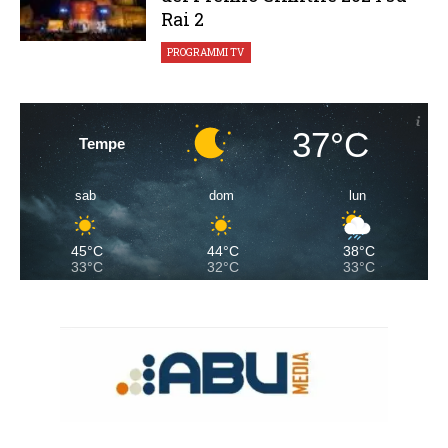
Rai 2
PROGRAMMI TV
37°C
Tempe
sab
dom
lun
45°C
44°C
38°C
33°C
32°C
33°C