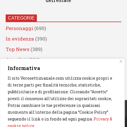
dell’estate
CATEGORIE
Personaggi
(690)
In evidenza
(390)
Top News
(389)
Attualità
(336)
Informativa
Eventi
(330)
Il sito Verosettimanale.com utilizza cookie propri e
Artisti
(241)
di terze parti per finalità tecniche, statistiche,
News
(239)
pubblicitarie e di profilazione. Cliccando “Accetto”
presti il consenso all'utilizzo dei sopracitati cookie,
Cerca
Potrai cambiare le tue preferenze in qualsiasi
momento all'interno della pagina “Cookie Policy”
seguendo il link o in fondo ad ogni pagina.
Privacy &
cookie policy