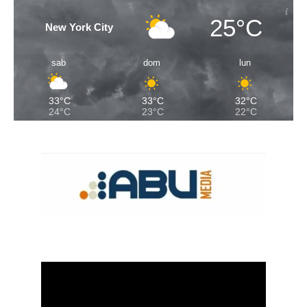
25°C
New York City
sab
dom
lun
33°C
33°C
32°C
24°C
23°C
22°C