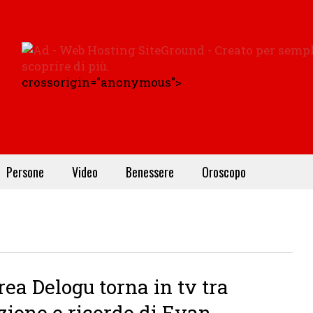
crossorigin="anonymous">
Persone
Video
Benessere
Oroscopo
ea Delogu torna in tv tra
ione e ricordo di Evan