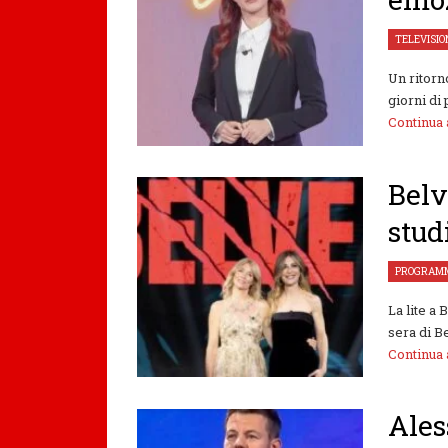
TELEVISIO
Un ritorn
giorni di
Continua
Belv
stud
PROGRAMM
La lite a
sera di B
Continua
Ales