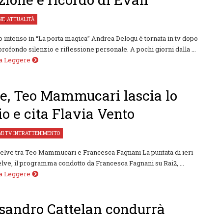
NE
,
ATTUALITÀ
o intenso in “La porta magica” Andrea Delogu è tornata in tv dopo
 profondo silenzio e riflessione personale. A pochi giorni dalla ...
 a Leggere
e, Teo Mammucari lascia lo
io e cita Flavia Vento
I TV
,
INTRATTENIMENTO
 Belve tra Teo Mammucari e Francesca Fagnani La puntata di ieri
elve, il programma condotto da Francesca Fagnani su Rai2, ...
 a Leggere
sandro Cattelan condurrà