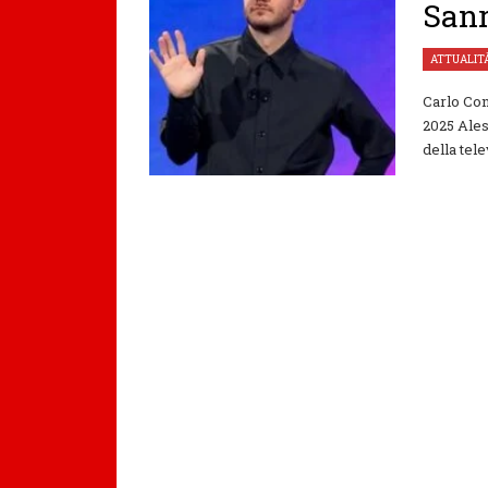
Sanr
ATTUALIT
Carlo Con
2025 Ales
della tele