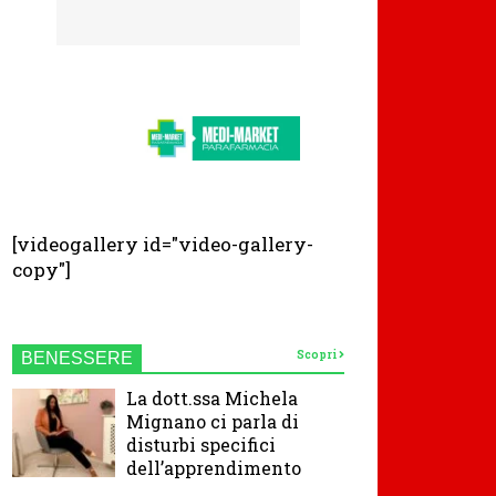
[videogallery id="video-gallery-
copy"]
Scopri
BENESSERE
La dott.ssa Michela
Mignano ci parla di
disturbi specifici
dell’apprendimento