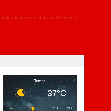
Tempe
37°C
sab
45°C
33°C