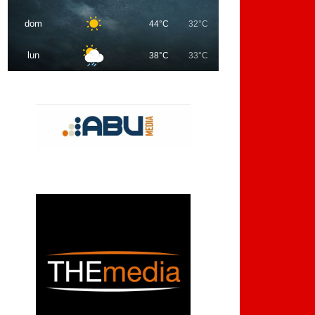
dom
44°C
32°C
lun
38°C
33°C