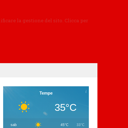
Tempe
35°C
sab
45°C
33°C