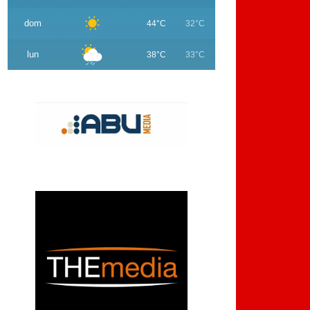
dom
44°C
32°C
lun
38°C
33°C