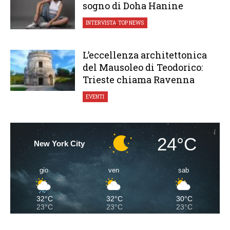
sogno di Doha Hanine
INTERVISTA
,
TOP NEWS
L’eccellenza architettonica
del Mausoleo di Teodorico:
Trieste chiama Ravenna
EVENTI
24°C
New York City
gio
ven
sab
32°C
32°C
30°C
23°C
23°C
23°C