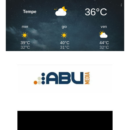
36°C
Tempe
mer
gio
ven
39°C
40°C
44°C
32°C
31°C
32°C