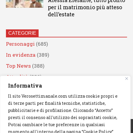
Alessia Elefante, tutto pronto
per il matrimonio più atteso
dell’estate
CATEGORIE
Personaggi
(685)
In evidenza
(389)
Top News
(388)
Attualità
(336)
Informativa
Eventi
(330)
Il sito Verosettimanale.com utilizza cookie propri e
Artisti
(241)
di terze parti per finalità tecniche, statistiche,
News
(238)
pubblicitarie e di profilazione. Cliccando “Accetto”
presti il consenso all'utilizzo dei sopracitati cookie,
Cerca
Potrai cambiare le tue preferenze in qualsiasi
momento all'interno della pagina “Cookie Policy”