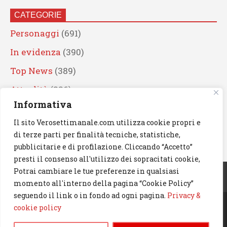
CATEGORIE
Personaggi
(691)
In evidenza
(390)
Top News
(389)
Attualità
(336)
Informativa
Eventi
(330)
Il sito Verosettimanale.com utilizza cookie propri e
Artisti
(241)
di terze parti per finalità tecniche, statistiche,
News
(239)
pubblicitarie e di profilazione. Cliccando “Accetto”
presti il consenso all'utilizzo dei sopracitati cookie,
Cerca
Potrai cambiare le tue preferenze in qualsiasi
momento all'interno della pagina “Cookie Policy”
seguendo il link o in fondo ad ogni pagina.
Privacy &
cookie policy
© 2023 Verosettimanale.com. All rights reserved.