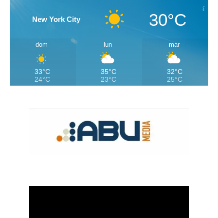
30°C
New York City
dom
lun
mar
33°C
35°C
32°C
24°C
23°C
25°C