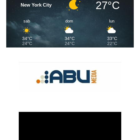
27°C
New York City
sab
dom
lun
34°C
34°C
33°C
24°C
24°C
22°C