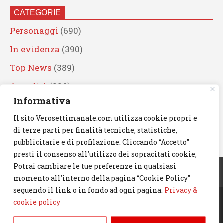
CATEGORIE
Personaggi
(690)
In evidenza
(390)
Top News
(389)
Attualità
(336)
Informativa
Eventi
(330)
Il sito Verosettimanale.com utilizza cookie propri e
Artisti
(241)
di terze parti per finalità tecniche, statistiche,
News
(239)
pubblicitarie e di profilazione. Cliccando “Accetto”
presti il consenso all'utilizzo dei sopracitati cookie,
Cerca
Potrai cambiare le tue preferenze in qualsiasi
momento all'interno della pagina “Cookie Policy”
seguendo il link o in fondo ad ogni pagina.
Privacy &
cookie policy
© 2023 Verosettimanale.com. All rights reserved.