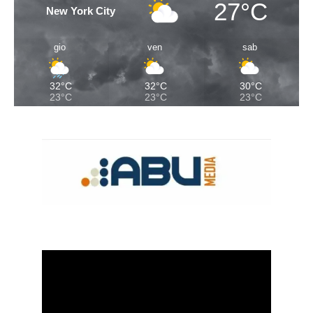
27°C
New York City
gio
ven
sab
32°C
32°C
30°C
23°C
23°C
23°C