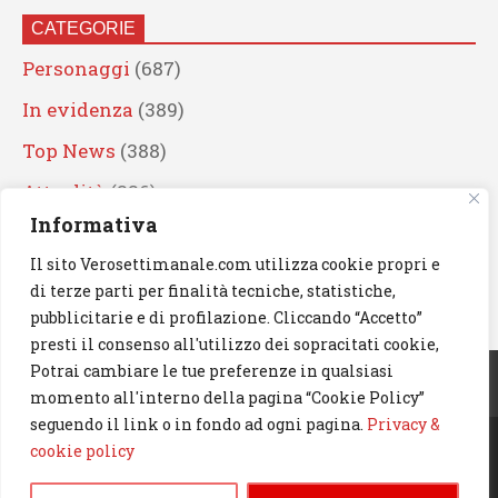
CATEGORIE
Personaggi
(687)
In evidenza
(389)
Top News
(388)
Attualità
(336)
Informativa
Eventi
(330)
Il sito Verosettimanale.com utilizza cookie propri e
Artisti
(241)
di terze parti per finalità tecniche, statistiche,
News
(238)
pubblicitarie e di profilazione. Cliccando “Accetto”
presti il consenso all'utilizzo dei sopracitati cookie,
Cerca
Potrai cambiare le tue preferenze in qualsiasi
momento all'interno della pagina “Cookie Policy”
seguendo il link o in fondo ad ogni pagina.
Privacy &
cookie policy
© 2023 Verosettimanale.com. All rights reserved.