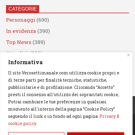
CATEGORIE
Personaggi
(690)
In evidenza
(390)
Top News
(389)
Attualità
(336)
Informativa
Eventi
(330)
Il sito Verosettimanale.com utilizza cookie propri e
Artisti
(241)
di terze parti per finalità tecniche, statistiche,
News
(239)
pubblicitarie e di profilazione. Cliccando “Accetto”
presti il consenso all'utilizzo dei sopracitati cookie,
Cerca
Potrai cambiare le tue preferenze in qualsiasi
momento all'interno della pagina “Cookie Policy”
seguendo il link o in fondo ad ogni pagina.
Privacy &
cookie policy
© 2023 Verosettimanale.com. All rights reserved.