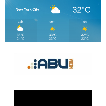
32°C
New York City
sab
dom
lun
33°C
33°C
32°C
24°C
23°C
22°C