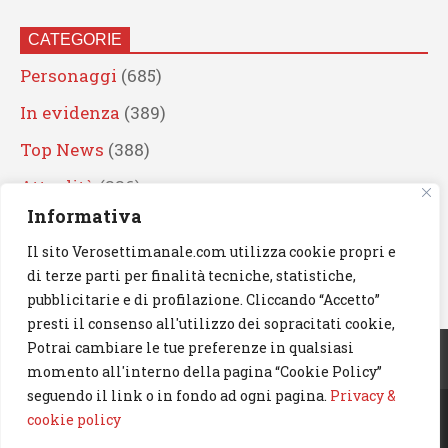
CATEGORIE
Personaggi
(685)
In evidenza
(389)
Top News
(388)
Attualità
(336)
Informativa
Eventi
(330)
Il sito Verosettimanale.com utilizza cookie propri e
Artisti
(241)
di terze parti per finalità tecniche, statistiche,
News
(238)
pubblicitarie e di profilazione. Cliccando “Accetto”
presti il consenso all'utilizzo dei sopracitati cookie,
Cerca
Potrai cambiare le tue preferenze in qualsiasi
momento all'interno della pagina “Cookie Policy”
seguendo il link o in fondo ad ogni pagina.
Privacy &
cookie policy
© 2023 Verosettimanale.com. All rights reserved.