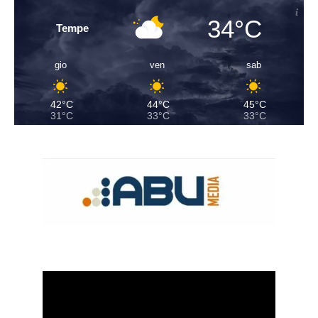
34°C
Tempe
gio
ven
sab
42°C
44°C
45°C
31°C
33°C
33°C