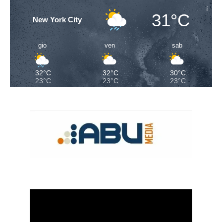
31°C
New York City
gio
ven
sab
32°C
32°C
30°C
23°C
23°C
23°C