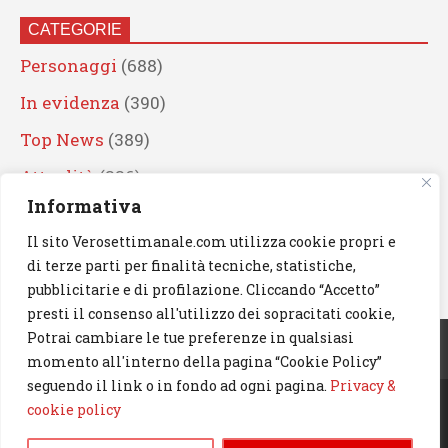
CATEGORIE
Personaggi
(688)
In evidenza
(390)
Top News
(389)
Attualità
(336)
Informativa
Eventi
(330)
Il sito Verosettimanale.com utilizza cookie propri e
Artisti
(241)
di terze parti per finalità tecniche, statistiche,
News
(238)
pubblicitarie e di profilazione. Cliccando “Accetto”
presti il consenso all'utilizzo dei sopracitati cookie,
Cerca
Potrai cambiare le tue preferenze in qualsiasi
momento all'interno della pagina “Cookie Policy”
seguendo il link o in fondo ad ogni pagina.
Privacy &
cookie policy
© 2023 Verosettimanale.com. All rights reserved.