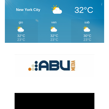
32°C
New York City
gio
ven
sab
32°C
32°C
30°C
23°C
23°C
23°C