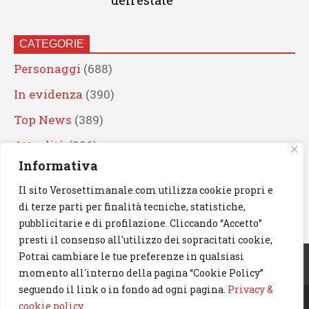
dell’estate
CATEGORIE
Personaggi
(688)
In evidenza
(390)
Top News
(389)
Attualità
(336)
Informativa
Eventi
(330)
Il sito Verosettimanale.com utilizza cookie propri e
Artisti
(241)
di terze parti per finalità tecniche, statistiche,
News
(238)
pubblicitarie e di profilazione. Cliccando “Accetto”
presti il consenso all'utilizzo dei sopracitati cookie,
Cerca
Potrai cambiare le tue preferenze in qualsiasi
momento all'interno della pagina “Cookie Policy”
seguendo il link o in fondo ad ogni pagina.
Privacy &
cookie policy