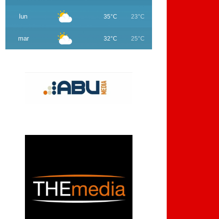
lun
35°C
23°C
mar
32°C
25°C