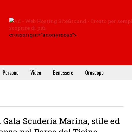
crossorigin="anonymous">
Persone
Video
Benessere
Oroscopo
 Gala Scuderia Marina, stile ed
anza nel Parco del Ticino