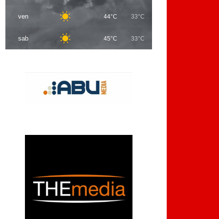
ven
44°C
33°C
sab
45°C
33°C