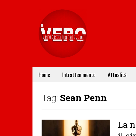
Home
Intrattenimento
Attualità
Tag:
Sean Penn
La n
il c