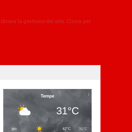
Tempe
31°C
gio
42°C
31°C