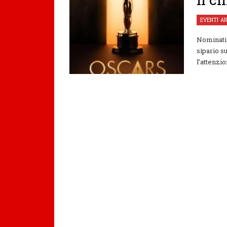
EVENTI
,
A
Nominatio
sipario s
l’attenzio