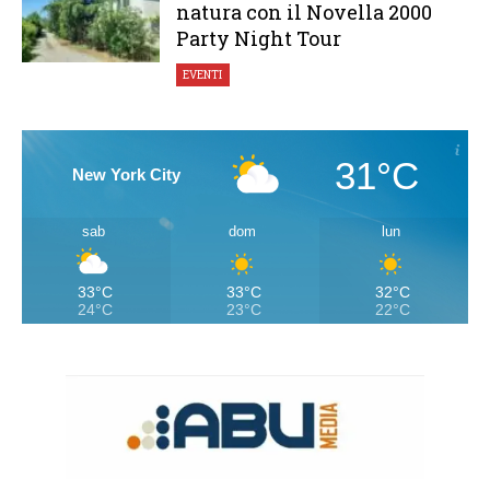
natura con il Novella 2000
Party Night Tour
EVENTI
31°C
New York City
sab
dom
lun
33°C
33°C
32°C
24°C
23°C
22°C