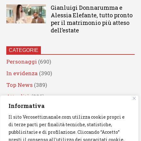
Gianluigi Donnarumma e
Alessia Elefante, tutto pronto
per il matrimonio più atteso
dell’estate
CATEGORIE
Personaggi
(690)
In evidenza
(390)
Top News
(389)
Attualità
(336)
Informativa
Eventi
(330)
Il sito Verosettimanale.com utilizza cookie propri e
Artisti
(241)
di terze parti per finalità tecniche, statistiche,
News
(239)
pubblicitarie e di profilazione. Cliccando “Accetto”
presti il consenso all'utilizzo dei sopracitati cookie,