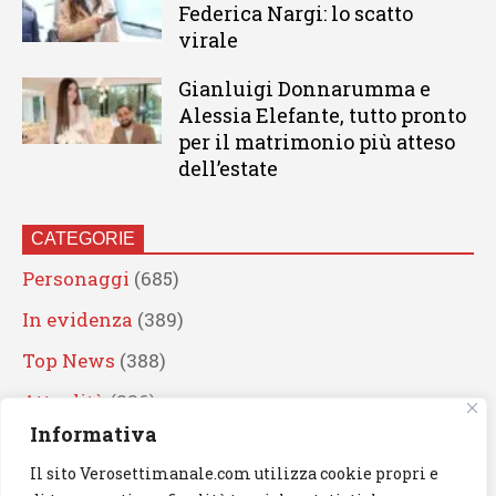
Federica Nargi: lo scatto
virale
Gianluigi Donnarumma e
Alessia Elefante, tutto pronto
per il matrimonio più atteso
dell’estate
CATEGORIE
Personaggi
(685)
In evidenza
(389)
Top News
(388)
Attualità
(336)
Informativa
Eventi
(330)
Il sito Verosettimanale.com utilizza cookie propri e
Artisti
(241)