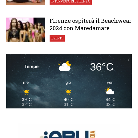
INTERVISTA
,
IN EVIDENZA
Firenze ospiterà il Beachwear
2024 con Maredamare
EVENTI
36°C
Tempe
mer
gio
ven
39°C
40°C
44°C
32°C
31°C
32°C