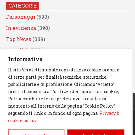
CATEGORIE
Personaggi
(690)
In evidenza
(390)
Top News
(389)
Attualità
(336)
Informativa
Eventi
(330)
Il sito Verosettimanale.com utilizza cookie propri e
Artisti
(241)
di terze parti per finalità tecniche, statistiche,
News
(239)
pubblicitarie e di profilazione. Cliccando “Accetto”
presti il consenso all'utilizzo dei sopracitati cookie,
Cerca
Potrai cambiare le tue preferenze in qualsiasi
momento all'interno della pagina “Cookie Policy”
seguendo il link o in fondo ad ogni pagina.
Privacy &
cookie policy
© 2023 Verosettimanale.com. All rights reserved.