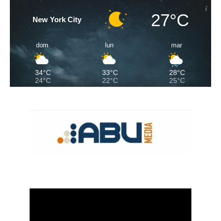
27°C
New York City
dom
lun
mar
34°C
33°C
28°C
24°C
22°C
25°C