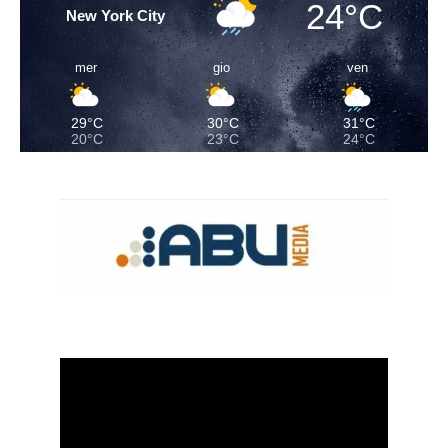
24°C
New York City
mer
gio
ven
29°C
30°C
31°C
20°C
23°C
24°C