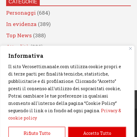
CATEGORIE
Personaggi
(684)
In evidenza
(389)
Top News
(388)
Attualità
(336)
Informativa
Eventi
(330)
Il sito Verosettimanale.com utilizza cookie propri e
Artisti
(241)
di terze parti per finalità tecniche, statistiche,
News
(238)
pubblicitarie e di profilazione. Cliccando “Accetto”
presti il consenso all'utilizzo dei sopracitati cookie,
Cerca
Potrai cambiare le tue preferenze in qualsiasi
momento all'interno della pagina “Cookie Policy”
seguendo il link o in fondo ad ogni pagina.
Privacy &
cookie policy
© 2023 Verosettimanale.com. All rights reserved.
Rifiuto Tutto
Accetto Tutto