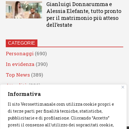
Gianluigi Donnarumma e
Alessia Elefante, tutto pronto
per il matrimonio più atteso
dell’estate
CATEGORIE
Personaggi
(690)
In evidenza
(390)
Top News
(389)
Attualità
(336)
Informativa
Eventi
(330)
Il sito Verosettimanale.com utilizza cookie propri e
Artisti
(241)
di terze parti per finalità tecniche, statistiche,
News
(239)
pubblicitarie e di profilazione. Cliccando “Accetto”
presti il consenso all'utilizzo dei sopracitati cookie,