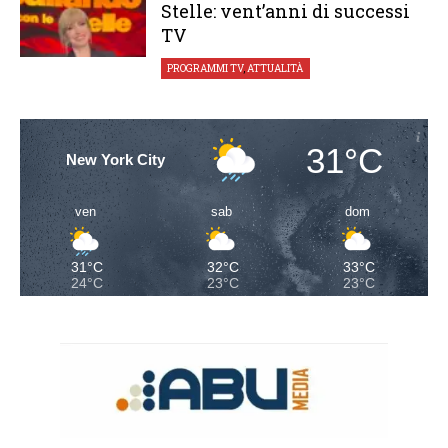
Stelle: vent’anni di successi
TV
PROGRAMMI TV
,
ATTUALITÀ
31°C
New York City
ven
sab
dom
31°C
32°C
33°C
24°C
23°C
23°C