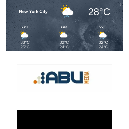
28°C
New York City
ven
sab
dom
33°C
32°C
32°C
25°C
24°C
24°C