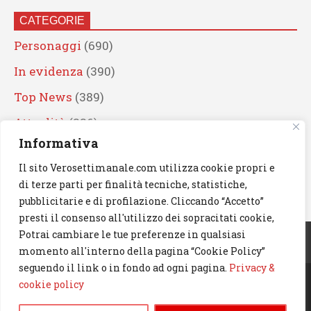
CATEGORIE
Personaggi
(690)
In evidenza
(390)
Top News
(389)
Attualità
(336)
Informativa
Eventi
(330)
Il sito Verosettimanale.com utilizza cookie propri e
Artisti
(241)
di terze parti per finalità tecniche, statistiche,
News
(239)
pubblicitarie e di profilazione. Cliccando “Accetto”
presti il consenso all'utilizzo dei sopracitati cookie,
Cerca
Potrai cambiare le tue preferenze in qualsiasi
momento all'interno della pagina “Cookie Policy”
seguendo il link o in fondo ad ogni pagina.
Privacy &
cookie policy
© 2023 Verosettimanale.com. All rights reserved.