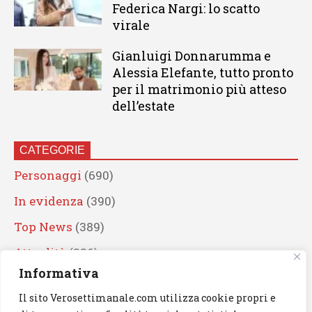
Federica Nargi: lo scatto
virale
Gianluigi Donnarumma e
Alessia Elefante, tutto pronto
per il matrimonio più atteso
dell’estate
CATEGORIE
Personaggi
(690)
In evidenza
(390)
Top News
(389)
Attualità
(336)
Informativa
Eventi
(330)
Il sito Verosettimanale.com utilizza cookie propri e
Artisti
(241)