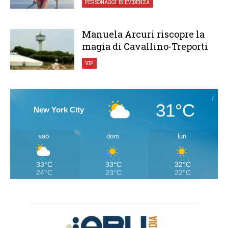
PERSONAGGI
,
IN EVIDENZA
Manuela Arcuri riscopre la
magia di Cavallino-Treporti
VIP
31°C
New York City
sab
dom
lun
33°C
33°C
32°C
24°C
23°C
22°C