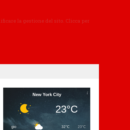
New York City
23°C
gio
32°C
23°C