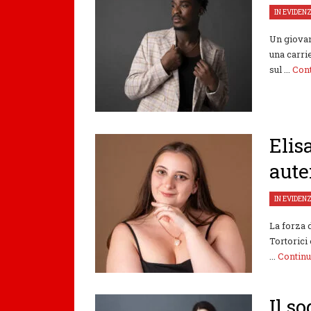
IN EVIDEN
Un giovan
una carrie
sul ...
Con
Elis
aute
IN EVIDEN
La forza 
Tortorici
...
Contin
Il s