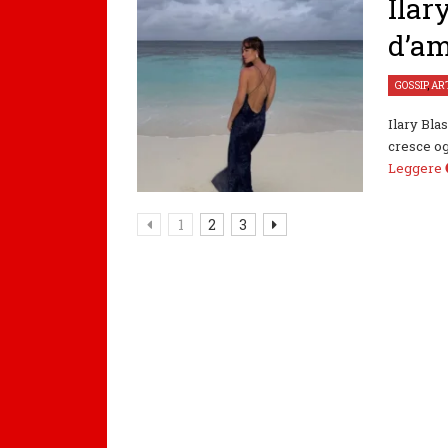
Ilar
d’am
GOSSIP
,
AR
Ilary Bla
cresce og
Leggere
1
2
3