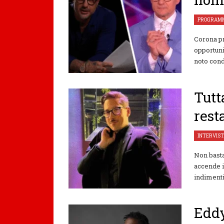
PROGRAMM
Corona pr
opportuni
noto condu
Tutt
rest
INTERVIS
Non basta
accende i
indimenti
Eddy