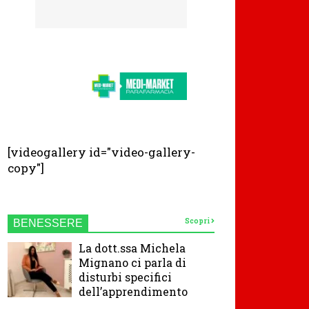
[videogallery id="video-gallery-
copy"]
Scopri
BENESSERE
La dott.ssa Michela
Mignano ci parla di
disturbi specifici
dell’apprendimento