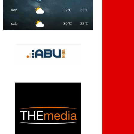
ven
32°C
23°C
sab
30°C
23°C