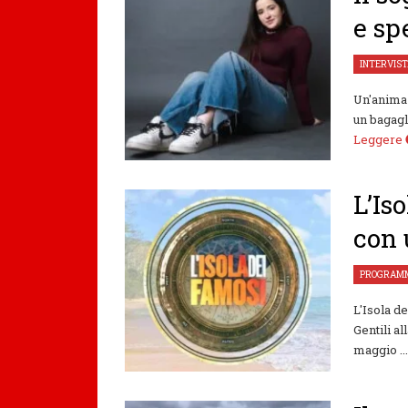
e sp
INTERVIS
Un'anima 
un bagagli
Leggere
L’Is
con 
PROGRAMM
L'Isola d
Gentili al
maggio ..