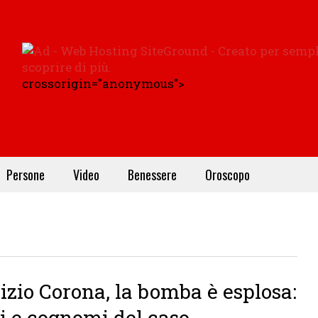
crossorigin="anonymous">
Persone
Video
Benessere
Oroscopo
izio Corona, la bomba è esplosa:
 e cognomi del caso