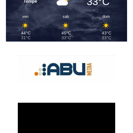
33°C
Tempe
ven
sab
dom
44°C
45°C
43°C
31°C
33°C
33°C