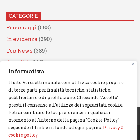
CATEGORIE
Personaggi
(688)
In evidenza
(390)
Top News
(389)
Attualità
(336)
Informativa
Eventi
(330)
Il sito Verosettimanale.com utilizza cookie propri e
Artisti
(241)
di terze parti per finalità tecniche, statistiche,
News
(238)
pubblicitarie e di profilazione. Cliccando “Accetto”
presti il consenso all'utilizzo dei sopracitati cookie,
Cerca
Potrai cambiare le tue preferenze in qualsiasi
momento all'interno della pagina “Cookie Policy”
seguendo il link o in fondo ad ogni pagina.
Privacy &
cookie policy
© 2023 Verosettimanale.com. All rights reserved.