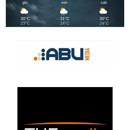
gio
ven
sab
30°C
31°C
30°C
23°C
24°C
24°C