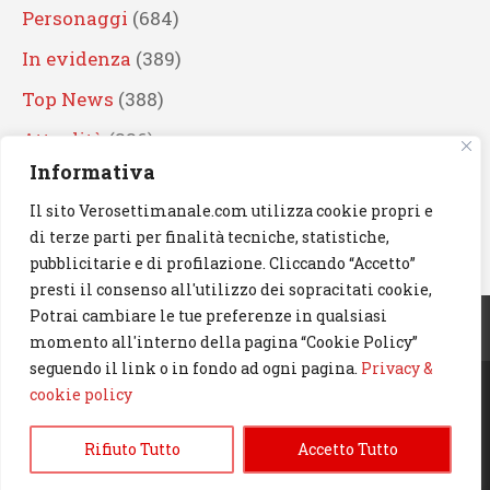
Personaggi
(684)
In evidenza
(389)
Top News
(388)
Attualità
(336)
Informativa
Eventi
(330)
Il sito Verosettimanale.com utilizza cookie propri e
Artisti
(241)
di terze parti per finalità tecniche, statistiche,
News
(238)
pubblicitarie e di profilazione. Cliccando “Accetto”
presti il consenso all'utilizzo dei sopracitati cookie,
Cerca
Potrai cambiare le tue preferenze in qualsiasi
momento all'interno della pagina “Cookie Policy”
seguendo il link o in fondo ad ogni pagina.
Privacy &
cookie policy
© 2023 Verosettimanale.com. All rights reserved.
Rifiuto Tutto
Accetto Tutto
Informativa Privacy & Cookie Policy