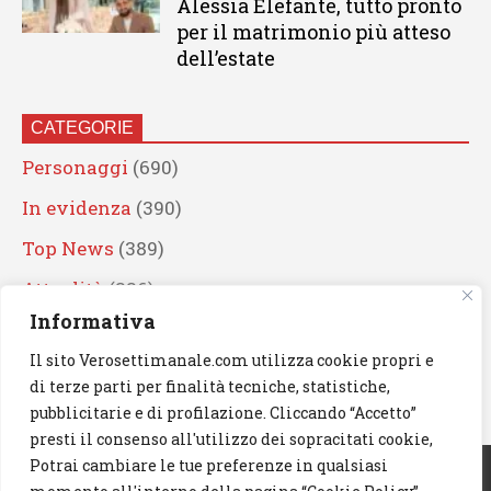
Alessia Elefante, tutto pronto
per il matrimonio più atteso
dell’estate
CATEGORIE
Personaggi
(690)
In evidenza
(390)
Top News
(389)
Attualità
(336)
Informativa
Eventi
(330)
Il sito Verosettimanale.com utilizza cookie propri e
Artisti
(241)
di terze parti per finalità tecniche, statistiche,
News
(239)
pubblicitarie e di profilazione. Cliccando “Accetto”
presti il consenso all'utilizzo dei sopracitati cookie,
Cerca
Potrai cambiare le tue preferenze in qualsiasi