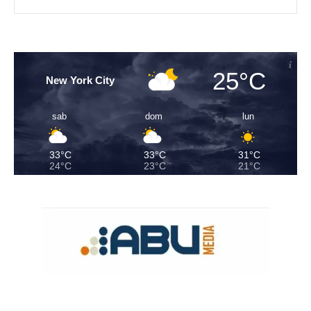
25°C
New York City
sab
dom
lun
33°C
33°C
31°C
24°C
23°C
21°C