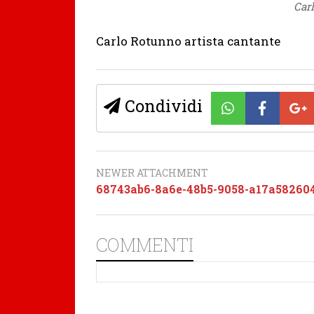
Car
Carlo Rotunno artista cantante
Condividi
NEWER ATTACHMENT
68743ab6-8a6e-48b5-9058-a17a58260
COMMENTI