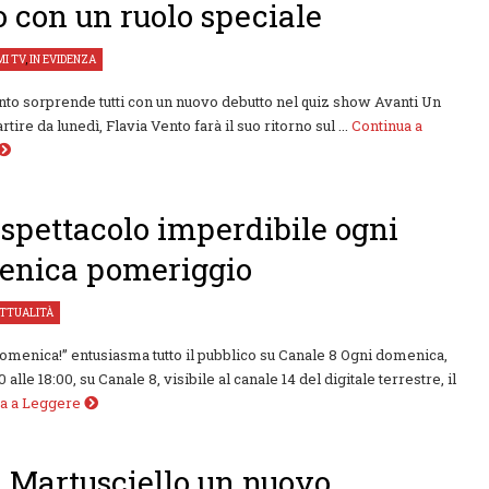
o con un ruolo speciale
I TV
,
IN EVIDENZA
nto sorprende tutti con un nuovo debutto nel quiz show Avanti Un
rtire da lunedì, Flavia Vento farà il suo ritorno sul ...
Continua a
spettacolo imperdibile ogni
enica pomeriggio
TTUALITÀ
omenica!” entusiasma tutto il pubblico su Canale 8 Ogni domenica,
0 alle 18:00, su Canale 8, visibile al canale 14 del digitale terrestre, il
ua a Leggere
 Martusciello un nuovo