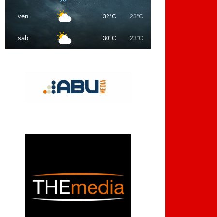
ven
32°C
23°C
sab
30°C
23°C