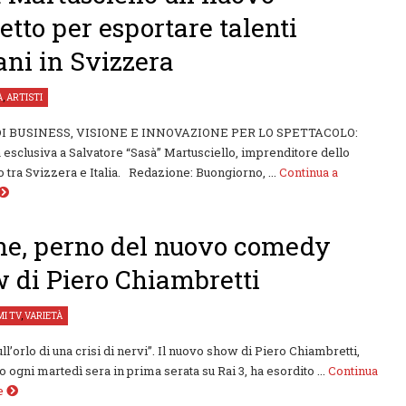
etto per esportare talenti
iani in Svizzera
À
,
ARTISTI
DI BUSINESS, VISIONE E INNOVAZIONE PER LO SPETTACOLO:
a esclusiva a Salvatore “Sasà” Martusciello, imprenditore dello
o tra Svizzera e Italia. Redazione: Buongiorno, ...
Continua a
e, perno del nuovo comedy
 di Piero Chiambretti
I TV
,
VARIETÀ
ll’orlo di una crisi di nervi”. Il nuovo show di Piero Chiambretti,
 ogni martedì sera in prima serata su Rai 3, ha esordito ...
Continua
re