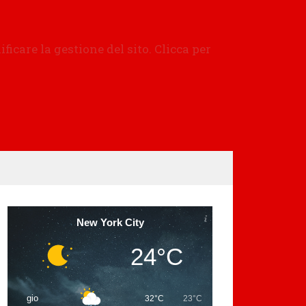
New York City
24°C
gio
32°C
23°C