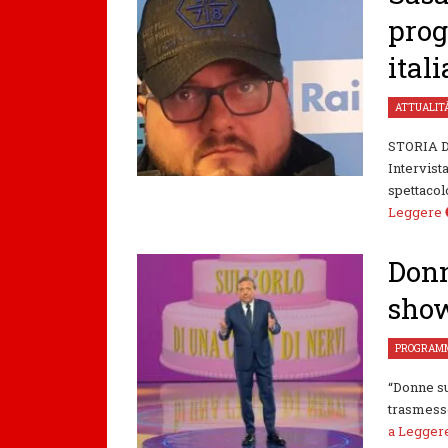
prog
ital
ATTUALIT
STORIA 
Intervist
spettacol
Leggere
Donn
show
PROGRAMM
“Donne su
trasmesso
a Legge