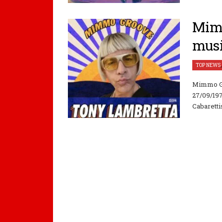
Mimm
musi
TOP NEWS
Mimmo Gr
27/09/197
Cabarettis