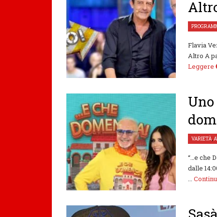
Altr
PROGRAMM
Flavia Ve
Altro A pa
Leggere
Uno 
dom
VARIETÀ
,
A
“…e che D
dalle 14:0
...
Contin
Sasà