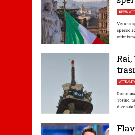
NEWS
,
ATT
Verona ap
spesso s
ottimismo
Rai,
tras
ATTUALIT
Domenica 
Torino, n
divenuta 
Flav