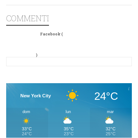
COMMENTI
Facebook (
)
24°C
New York City
dom
lun
mar
33°C
35°C
32°C
24°C
23°C
25°C