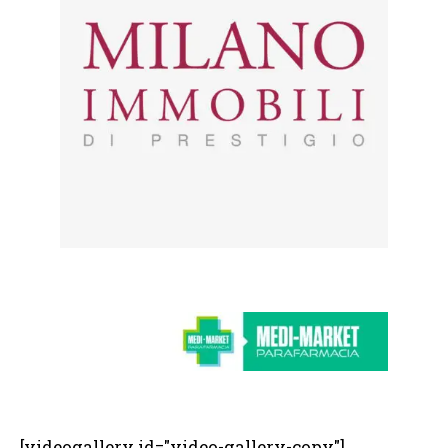
[videogallery id="video-gallery-copy"]