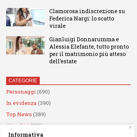
Clamorosa indiscrezione su
Federica Nargi: lo scatto
virale
Gianluigi Donnarumma e
Alessia Elefante, tutto pronto
per il matrimonio più atteso
dell’estate
CATEGORIE
Personaggi
(690)
In evidenza
(390)
Top News
(389)
Attualità
(336)
Informativa
Eventi
(330)