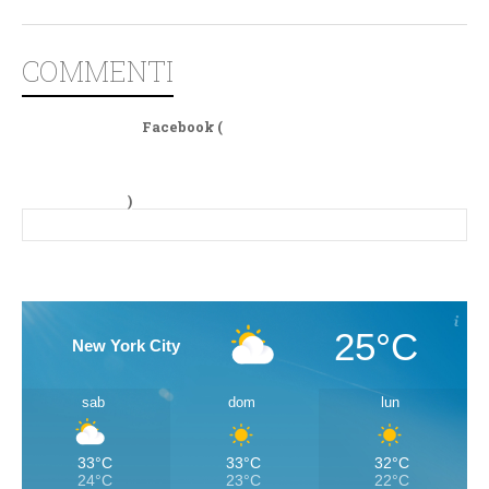
COMMENTI
Facebook (
)
25°C
New York City
sab
dom
lun
33°C
33°C
32°C
24°C
23°C
22°C