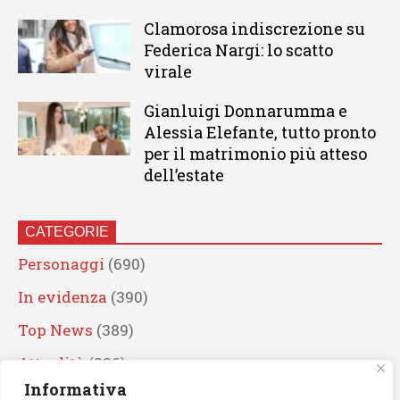
Clamorosa indiscrezione su
Federica Nargi: lo scatto
virale
Gianluigi Donnarumma e
Alessia Elefante, tutto pronto
per il matrimonio più atteso
dell’estate
CATEGORIE
Personaggi
(690)
In evidenza
(390)
Top News
(389)
Attualità
(336)
Informativa
Eventi
(330)