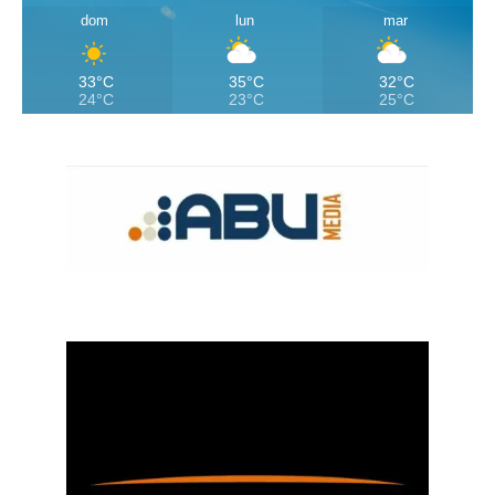
dom
lun
mar
33°C
35°C
32°C
24°C
23°C
25°C