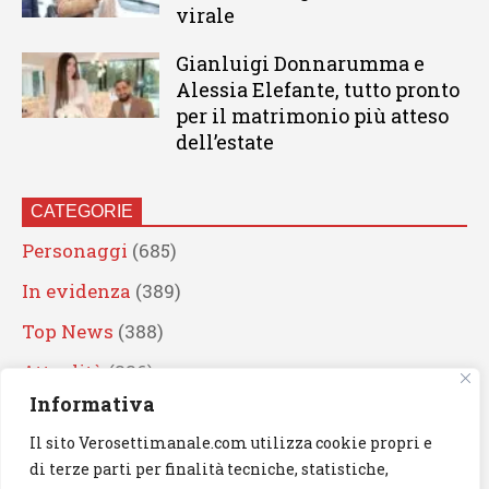
virale
Gianluigi Donnarumma e
Alessia Elefante, tutto pronto
per il matrimonio più atteso
dell’estate
CATEGORIE
Personaggi
(685)
In evidenza
(389)
Top News
(388)
Attualità
(336)
Informativa
Eventi
(330)
Il sito Verosettimanale.com utilizza cookie propri e
Artisti
(241)
di terze parti per finalità tecniche, statistiche,