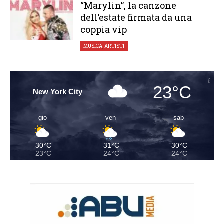
“Marylin”, la canzone
dell’estate firmata da una
coppia vip
MUSICA
,
ARTISTI
23°C
New York City
gio
ven
sab
30°C
31°C
30°C
23°C
24°C
24°C