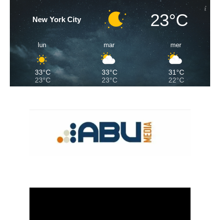
23°C
New York City
lun
mar
mer
33°C
33°C
31°C
23°C
23°C
22°C