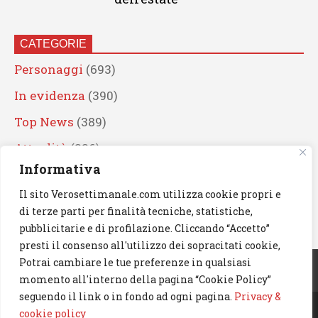
CATEGORIE
Personaggi
(693)
In evidenza
(390)
Top News
(389)
Attualità
(336)
Informativa
Eventi
(331)
Il sito Verosettimanale.com utilizza cookie propri e
Artisti
(241)
di terze parti per finalità tecniche, statistiche,
News
(239)
pubblicitarie e di profilazione. Cliccando “Accetto”
presti il consenso all'utilizzo dei sopracitati cookie,
Cerca
Potrai cambiare le tue preferenze in qualsiasi
momento all'interno della pagina “Cookie Policy”
seguendo il link o in fondo ad ogni pagina.
Privacy &
cookie policy