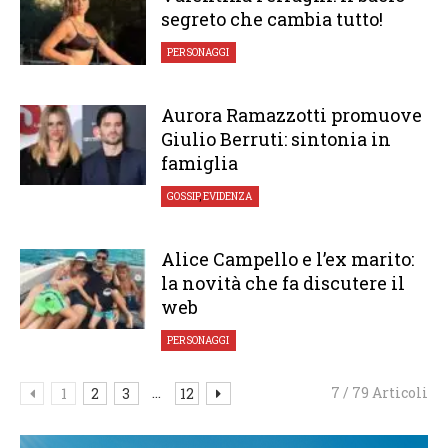
segreto che cambia tutto!
PERSONAGGI
Aurora Ramazzotti promuove
Giulio Berruti: sintonia in
famiglia
GOSSIP
,
EVIDENZA
Alice Campello e l’ex marito:
la novità che fa discutere il
web
PERSONAGGI
...
7 / 79 Articoli
1
2
3
12