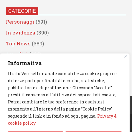
CATEGORIE
Personaggi
(691)
In evidenza
(390)
Top News
(389)
Attualità
(336)
Informativa
Eventi
(330)
Il sito Verosettimanale.com utilizza cookie propri e
Artisti
(241)
di terze parti per finalità tecniche, statistiche,
News
(239)
pubblicitarie e di profilazione. Cliccando “Accetto”
presti il consenso all'utilizzo dei sopracitati cookie,
Cerca
Potrai cambiare le tue preferenze in qualsiasi
momento all'interno della pagina “Cookie Policy”
seguendo il link o in fondo ad ogni pagina.
Privacy &
cookie policy
© 2023 Verosettimanale.com. All rights reserved.