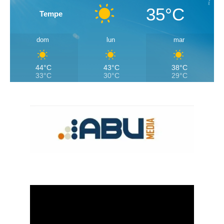
35°C
Tempe
dom
lun
mar
44°C
43°C
38°C
33°C
30°C
29°C