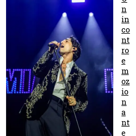
n
in
co
nt
ro
e
m
oz
io
n
a
nt
e