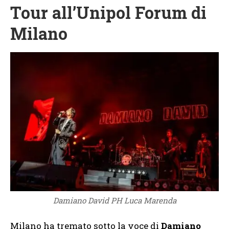
Tour all’Unipol Forum di
Milano
Damiano David PH Luca Marenda
Milano ha tremato sotto la voce di
Damiano