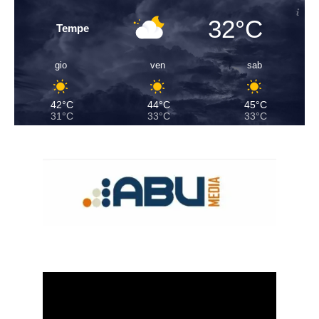
32°C
Tempe
gio
ven
sab
42°C
44°C
45°C
31°C
33°C
33°C