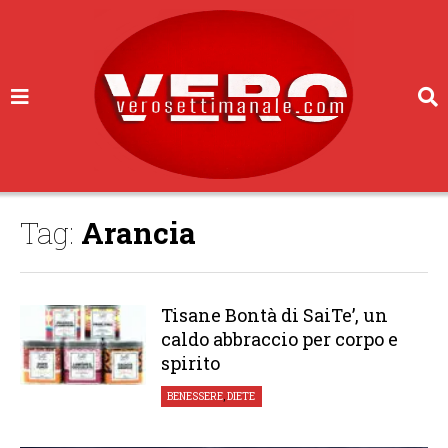
Tag:
Arancia
Tisane Bontà di SaiTe’, un
caldo abbraccio per corpo e
spirito
BENESSERE
,
DIETE