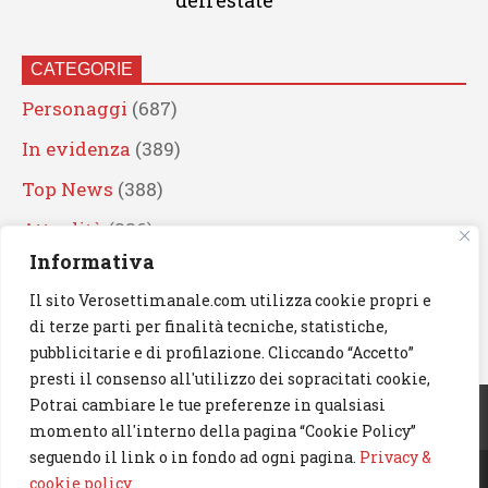
dell’estate
CATEGORIE
Personaggi
(687)
In evidenza
(389)
Top News
(388)
Attualità
(336)
Informativa
Eventi
(330)
Il sito Verosettimanale.com utilizza cookie propri e
Artisti
(241)
di terze parti per finalità tecniche, statistiche,
News
(238)
pubblicitarie e di profilazione. Cliccando “Accetto”
presti il consenso all'utilizzo dei sopracitati cookie,
Cerca
Potrai cambiare le tue preferenze in qualsiasi
momento all'interno della pagina “Cookie Policy”
seguendo il link o in fondo ad ogni pagina.
Privacy &
cookie policy