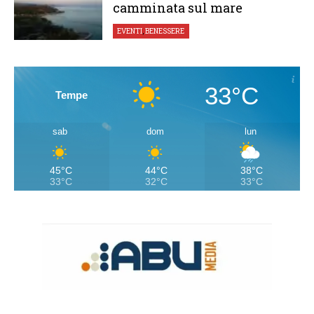
camminata sul mare
EVENTI
,
BENESSERE
33°C
Tempe
sab
dom
lun
45°C
44°C
38°C
33°C
32°C
33°C