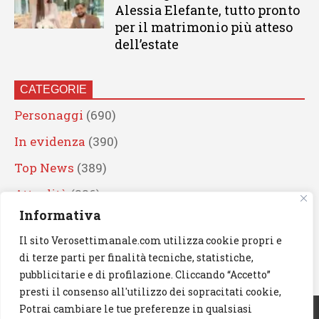
Alessia Elefante, tutto pronto
per il matrimonio più atteso
dell’estate
CATEGORIE
Personaggi
(690)
In evidenza
(390)
Top News
(389)
Attualità
(336)
Informativa
Eventi
(330)
Il sito Verosettimanale.com utilizza cookie propri e
Artisti
(241)
di terze parti per finalità tecniche, statistiche,
News
(239)
pubblicitarie e di profilazione. Cliccando “Accetto”
presti il consenso all'utilizzo dei sopracitati cookie,
Cerca
Potrai cambiare le tue preferenze in qualsiasi